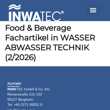
Food & Beverage
Fachartikel in WASSER
ABWASSER TECHNIK
(2/2026)
Kontakt
INWA
TEC GmbH & Co. KG
Römerstraße 131-133
50127 Bergheim
Tel: +49 2271 99551 0